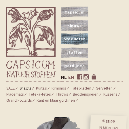
Capsicum
nieuws
producten
stoffen
gordijnen
NL
EN
SALE
Shawls
Kurta’s
Kimono’s
Tafelkleden
Servetten
Placemats
Tete-a-tetes
Throws
Bedden­spreien
Kussens
Grand Foulards
Kant en klaar gordijnen
€ 35,00
IN MIJN TAS