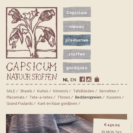
Capsicum
nieuws
producten
stoffen
gordijnen
NL
EN
SALE
Shawls
Kurta’s
Kimono’s
Tafelkleden
Servetten
Placemats
Tete-a-tetes
Throws
Bedden­spreien
Kussens
Grand Foulards
Kant en klaar gordijnen
€ 450,00
IN MIJN TAS