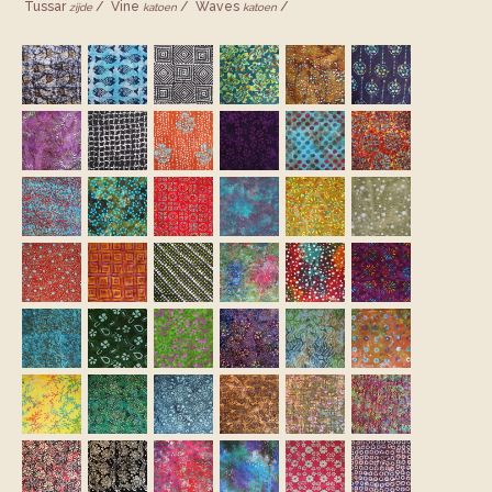
Tussar
Vine
Waves
zijde
katoen
katoen