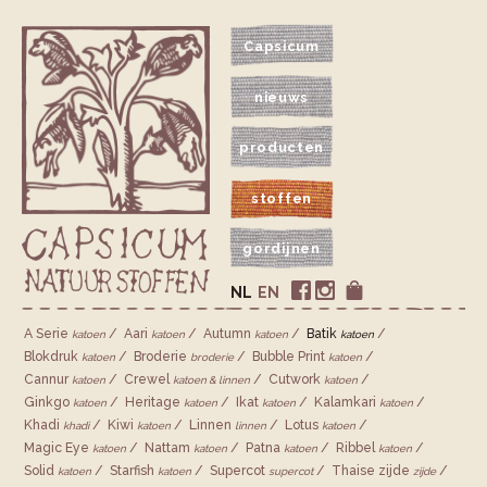
Capsicum
nieuws
producten
stoffen
gordijnen
NL
EN
A Serie
Aari
Autumn
Batik
katoen
katoen
katoen
katoen
Blokdruk
Broderie
Bubble Print
katoen
broderie
katoen
Cannur
Crewel
Cutwork
katoen
katoen & linnen
katoen
Ginkgo
Heritage
Ikat
Kalamkari
katoen
katoen
katoen
katoen
Khadi
Kiwi
Linnen
Lotus
khadi
katoen
linnen
katoen
Magic Eye
Nattam
Patna
Ribbel
katoen
katoen
katoen
katoen
Solid
Starfish
Supercot
Thaise zijde
katoen
katoen
supercot
zijde