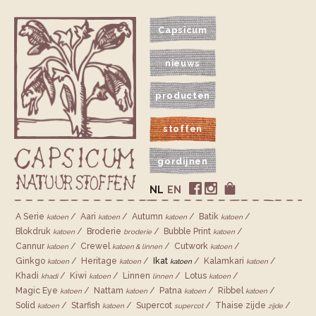
Capsicum
nieuws
producten
stoffen
gordijnen
NL
EN
A Serie
Aari
Autumn
Batik
katoen
katoen
katoen
katoen
Blokdruk
Broderie
Bubble Print
katoen
broderie
katoen
Cannur
Crewel
Cutwork
katoen
katoen & linnen
katoen
Ginkgo
Heritage
Ikat
Kalamkari
katoen
katoen
katoen
katoen
Khadi
Kiwi
Linnen
Lotus
khadi
katoen
linnen
katoen
Magic Eye
Nattam
Patna
Ribbel
katoen
katoen
katoen
katoen
Solid
Starfish
Supercot
Thaise zijde
katoen
katoen
supercot
zijde