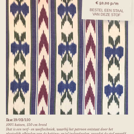
€ 50,00 p/m
BESTEL EEN STAAL
VAN DEZE STOF
Ikat 19/02/150
100% katoen, 150 cm breed
Ikat is een verf- en weeftechniek, waarbij het patroon ontstaat door het
plaatselijk afbinden van de ketting- en/of inslagdraden, voordat de stof geverfd