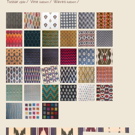
Tussar
Vine
Waves
zijde
katoen
katoen