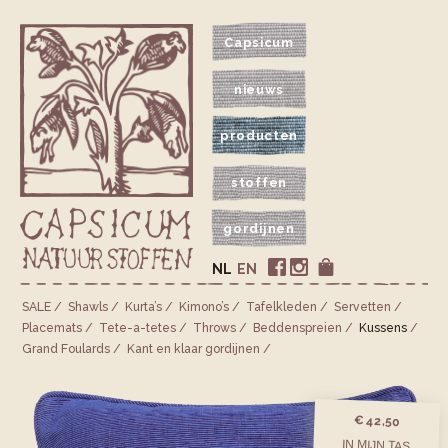
Capsicum
nieuws
producten
stoffen
gordijnen
NL
EN
SALE
Shawls
Kurta’s
Kimono’s
Tafelkleden
Servetten
Placemats
Tete-a-tetes
Throws
Bedden­spreien
Kussens
Grand Foulards
Kant en klaar gordijnen
€ 42,50
IN MIJN TAS