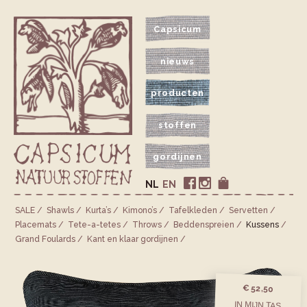
Capsicum
nieuws
producten
stoffen
gordijnen
NL
EN
SALE
Shawls
Kurta’s
Kimono’s
Tafelkleden
Servetten
Placemats
Tete-a-tetes
Throws
Bedden­spreien
Kussens
Grand Foulards
Kant en klaar gordijnen
€ 52,50
IN MIJN TAS