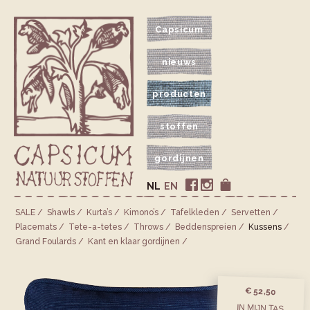
Capsicum
nieuws
producten
stoffen
gordijnen
NL
EN
SALE
Shawls
Kurta’s
Kimono’s
Tafelkleden
Servetten
Placemats
Tete-a-tetes
Throws
Bedden­spreien
Kussens
Grand Foulards
Kant en klaar gordijnen
€ 52,50
IN MIJN TAS