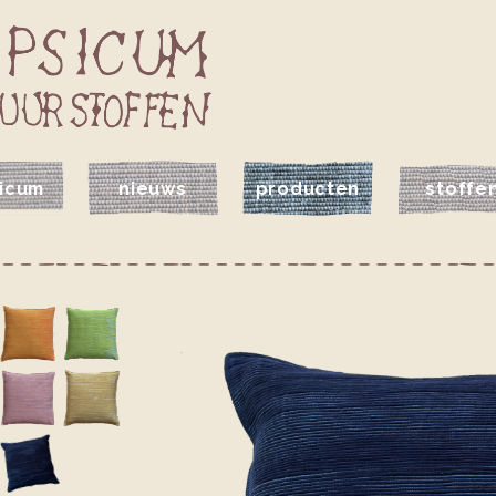
icum
nieuws
producten
stoffe