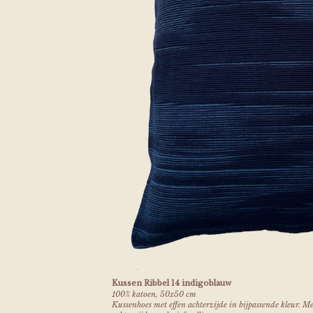
Kussen Ribbel 14 indigoblauw
100% katoen, 50x50 cm
Kussenhoes met effen achterzijde in bijpassende kleur. M