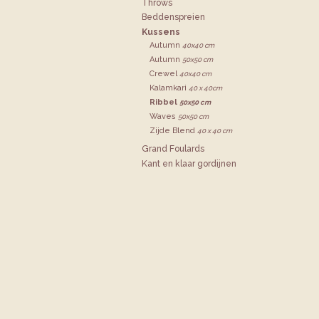
Throws
Bedden­spreien
Kussens
Autumn
40x40 cm
Autumn
50x50 cm
Crewel
40x40 cm
Kalamkari
40 x 40cm
Ribbel
50x50 cm
Waves
50x50 cm
Zijde Blend
40 x 40 cm
Grand Foulards
Kant en klaar gordijnen