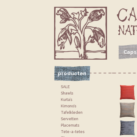
Caps
VOLG CAPSICUM OP FACEBOOK
VOLG CAPSICUM OP INSTAGRAM
JE CAPSICUM WINKELTAS
producten
SALE
Shawls
Kurta’s
Kimono’s
Tafelkleden
Servetten
Placemats
Tete-a-tetes