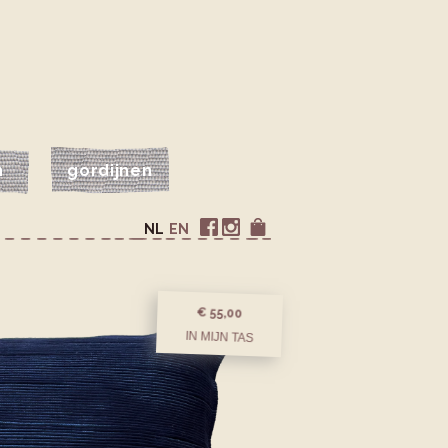
n
gordijnen
NL
EN
€ 55,00
IN MIJN TAS