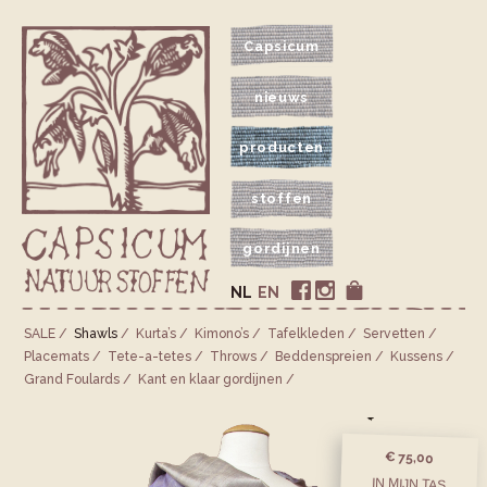
Capsicum
nieuws
producten
stoffen
gordijnen
NL
EN
SALE
Shawls
Kurta’s
Kimono’s
Tafelkleden
Servetten
Placemats
Tete-a-tetes
Throws
Bedden­spreien
Kussens
Grand Foulards
Kant en klaar gordijnen
€ 75,00
IN MIJN TAS