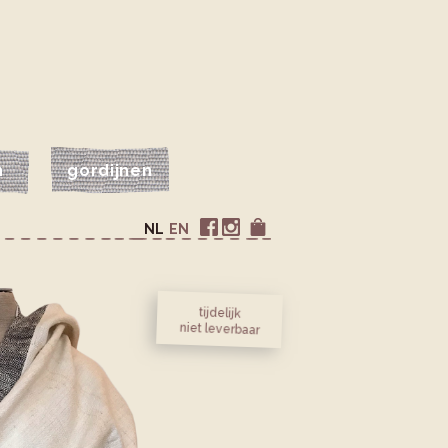
n
gordijnen
NL
EN
tijdelijk
niet leverbaar