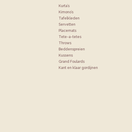
Kurta’s
Kimono’s
Tafelkleden
Servetten
Placemats
Tete-a-tetes
Throws
Bedden­spreien
Kussens
Grand Foulards
Kant en klaar gordijnen