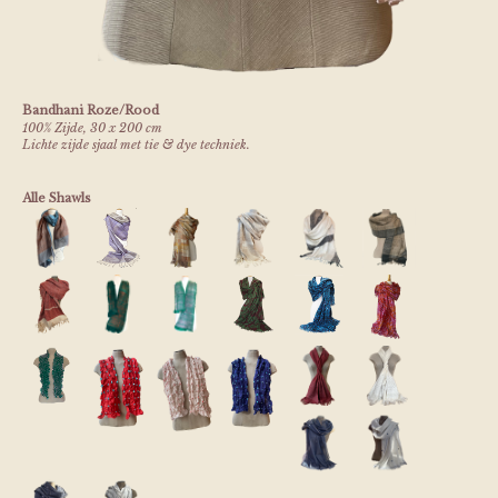
Bandhani Roze/Rood
100% Zijde, 30 x 200 cm
Lichte zijde sjaal met tie & dye techniek.
Alle Shawls