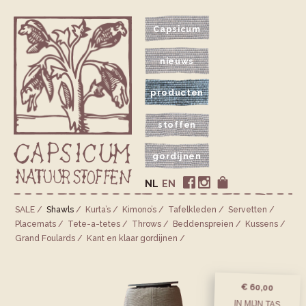
Capsicum
nieuws
producten
stoffen
gordijnen
NL
EN
SALE
Shawls
Kurta’s
Kimono’s
Tafelkleden
Servetten
Placemats
Tete-a-tetes
Throws
Bedden­spreien
Kussens
Grand Foulards
Kant en klaar gordijnen
€ 60,00
IN MIJN TAS