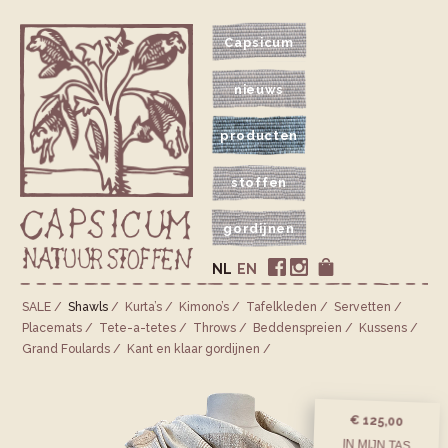
Capsicum
nieuws
producten
stoffen
gordijnen
NL
EN
SALE
Shawls
Kurta’s
Kimono’s
Tafelkleden
Servetten
Placemats
Tete-a-tetes
Throws
Bedden­spreien
Kussens
Grand Foulards
Kant en klaar gordijnen
€ 125,00
IN MIJN TAS