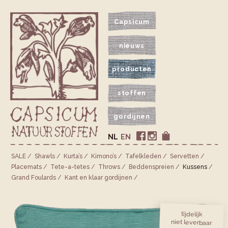
Capsicum
nieuws
producten
stoffen
gordijnen
NL
EN
SALE
Shawls
Kurta’s
Kimono’s
Tafelkleden
Servetten
Placemats
Tete-a-tetes
Throws
Bedden­spreien
Kussens
Grand Foulards
Kant en klaar gordijnen
tijdelijk
niet leverbaar