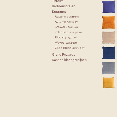
Throws
Bedden­spreien
Kussens
Autumn
40x40 cm
Autumn
50x50 cm
Crewel
40x40 cm
Kalamkari
40 x 40cm
Ribbel
50x50 cm
Waves
50x50 cm
Zijde Blend
40 x 40 cm
Grand Foulards
Kant en klaar gordijnen