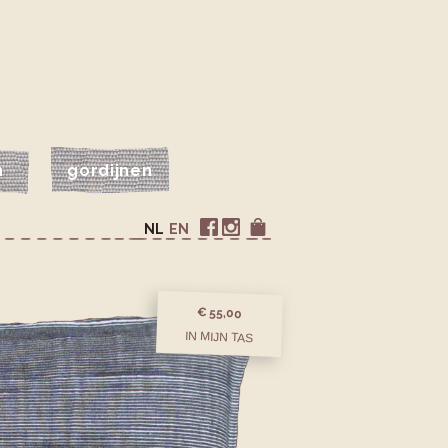
n
gordijnen
NL
EN
€ 55,00
IN MIJN TAS