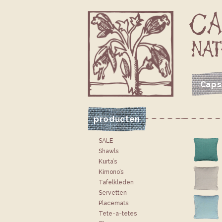
Caps
VOLG CAPSICUM OP FACEBOOK
VOLG CAPSICUM OP INSTAGRAM
JE CAPSICUM WINKELTAS
producten
SALE
Shawls
Kurta’s
Kimono’s
Tafelkleden
Servetten
Placemats
Tete-a-tetes