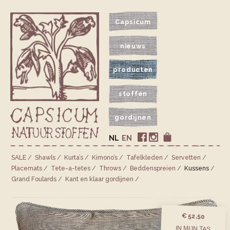
Capsicum
nieuws
producten
stoffen
gordijnen
NL
EN
SALE
Shawls
Kurta’s
Kimono’s
Tafelkleden
Servetten
Placemats
Tete-a-tetes
Throws
Bedden­spreien
Kussens
Grand Foulards
Kant en klaar gordijnen
€ 52,50
IN MIJN TAS