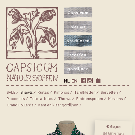
Capsicum
nieuws
producten
stoffen
gordijnen
NL
EN
SALE
Shawls
Kurta’s
Kimono’s
Tafelkleden
Servetten
Placemats
Tete-a-tetes
Throws
Bedden­spreien
Kussens
Grand Foulards
Kant en klaar gordijnen
€ 60,00
IN MIJN TAS