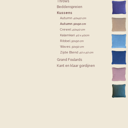
Throws
Bedden­spreien
Kussens
Autumn
40x40 cm
Autumn
50x50 cm
Crewel
40x40 cm
Kalamkari
40 x 40cm
Ribbel
50x50 cm
Waves
50x50 cm
Zijde Blend
40 x 40 cm
Grand Foulards
Kant en klaar gordijnen