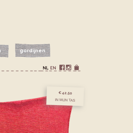
n
gordijnen
NL
EN
€ 42,50
IN MIJN TAS