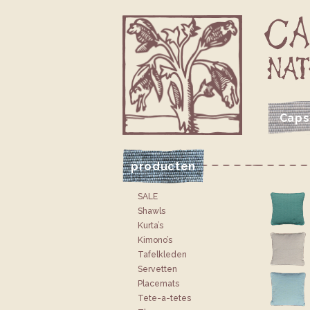
Caps
VOLG CAPSICUM OP FACEBOOK
VOLG CAPSICUM OP INSTAGRAM
JE CAPSICUM WINKELTAS
producten
SALE
Shawls
Kurta’s
Kimono’s
Tafelkleden
Servetten
Placemats
Tete-a-tetes