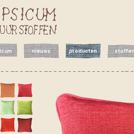
icum
nieuws
producten
stoffe