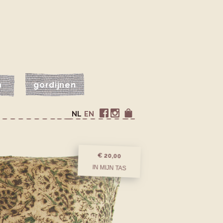
n
gordijnen
NL
EN
€ 20,00
IN MIJN TAS