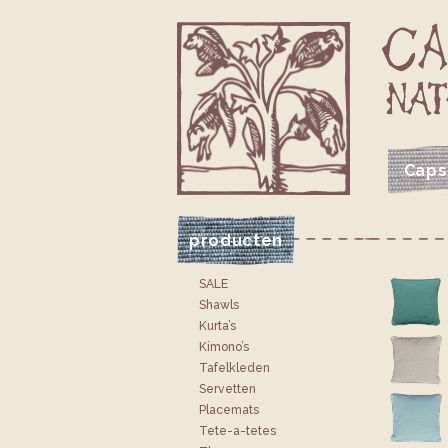
Caps
VOLG CAPSICUM OP FACEBOOK
VOLG CAPSICUM OP INSTAGRAM
JE CAPSICUM WINKELTAS
producten
SALE
Shawls
Kurta’s
Kimono’s
Tafelkleden
Servetten
Placemats
Tete-a-tetes