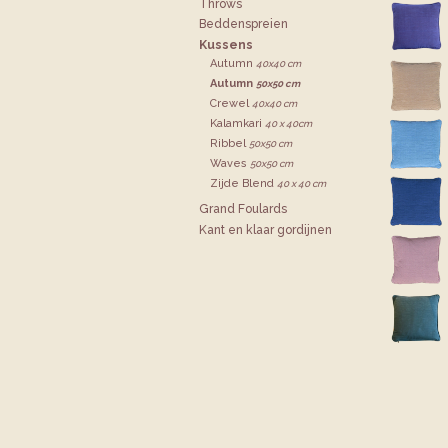
Throws
Bedden­spreien
Kussens
Autumn
40x40 cm
Autumn
50x50 cm
Crewel
40x40 cm
Kalamkari
40 x 40cm
Ribbel
50x50 cm
Waves
50x50 cm
Zijde Blend
40 x 40 cm
Grand Foulards
Kant en klaar gordijnen