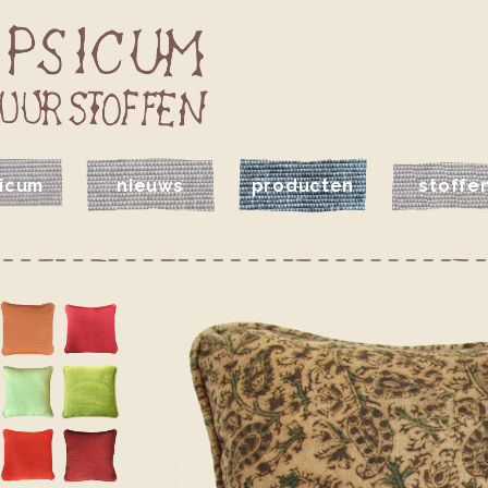
icum
nieuws
producten
stoffe