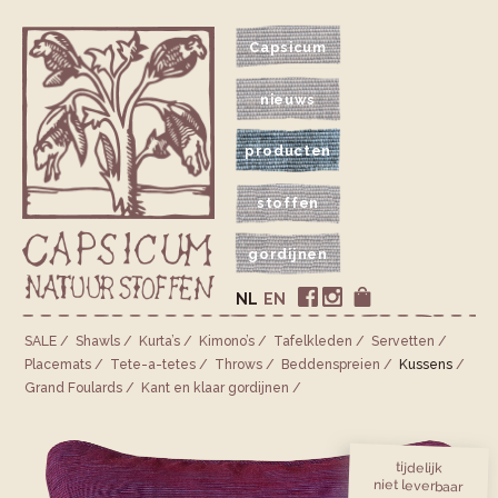
Capsicum
nieuws
producten
stoffen
gordijnen
NL
EN
SALE
Shawls
Kurta’s
Kimono’s
Tafelkleden
Servetten
Placemats
Tete-a-tetes
Throws
Bedden­spreien
Kussens
Grand Foulards
Kant en klaar gordijnen
tijdelijk
niet leverbaar