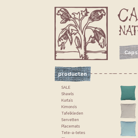
Caps
VOLG CAPSICUM OP FACEBOOK
VOLG CAPSICUM OP INSTAGRAM
JE CAPSICUM WINKELTAS
producten
SALE
Shawls
Kurta’s
Kimono’s
Tafelkleden
Servetten
Placemats
Tete-a-tetes