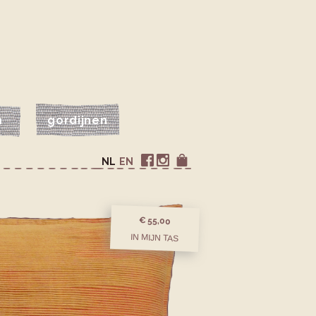
n
gordijnen
NL
EN
€ 55,00
IN MIJN TAS