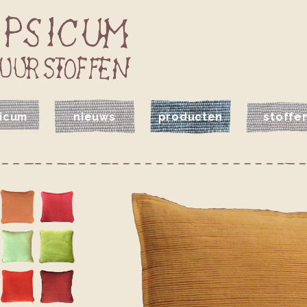
icum
nieuws
producten
stoffe