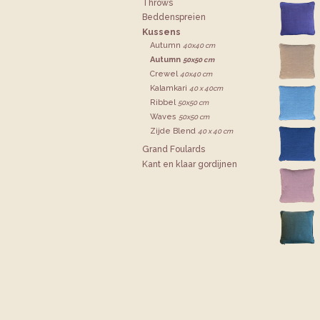
Throws
Bedden­spreien
Kussens
Autumn
40x40 cm
Autumn
50x50 cm
Crewel
40x40 cm
Kalamkari
40 x 40cm
Ribbel
50x50 cm
Waves
50x50 cm
Zijde Blend
40 x 40 cm
Grand Foulards
Kant en klaar gordijnen