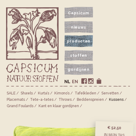
Capsicum
nieuws
producten
stoffen
gordijnen
NL
EN
SALE
Shawls
Kurta’s
Kimono’s
Tafelkleden
Servetten
Placemats
Tete-a-tetes
Throws
Bedden­spreien
Kussens
Grand Foulards
Kant en klaar gordijnen
€ 52,50
IN MIJN TAS