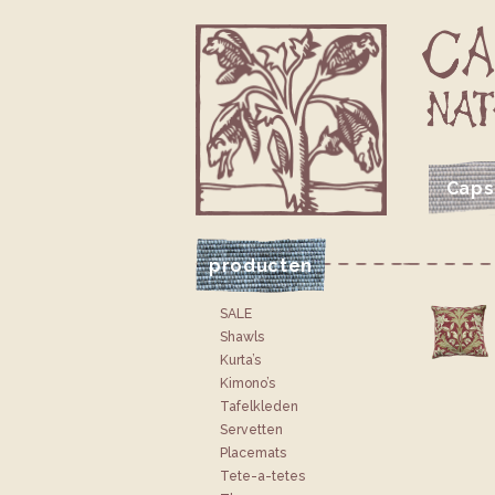
Caps
VOLG CAPSICUM OP FACEBOOK
VOLG CAPSICUM OP INSTAGRAM
JE CAPSICUM WINKELTAS
producten
SALE
Shawls
Kurta’s
Kimono’s
Tafelkleden
Servetten
Placemats
Tete-a-tetes