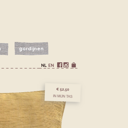
n
gordijnen
NL
EN
€ 52,50
IN MIJN TAS