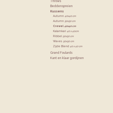
Throws
Bedden­spreien
Kussens
Autumn
40x40 cm
Autumn
50x50 cm
Crewel
40x40 cm
Kalamkari
40 x 40cm
Ribbel
50x50 cm
Waves
50x50 cm
Zijde Blend
40 x 40 cm
Grand Foulards
Kant en klaar gordijnen