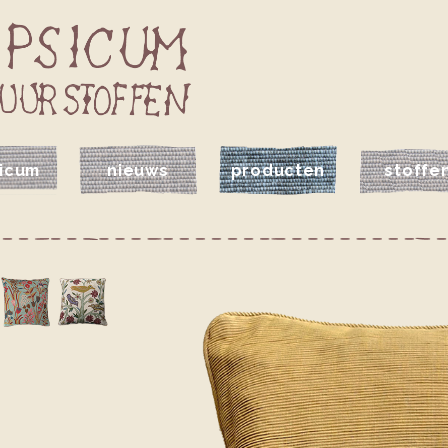
icum
nieuws
producten
stoffe