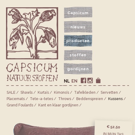
Capsicum
nieuws
producten
stoffen
gordijnen
NL
EN
SALE
Shawls
Kurta’s
Kimono’s
Tafelkleden
Servetten
Placemats
Tete-a-tetes
Throws
Bedden­spreien
Kussens
Grand Foulards
Kant en klaar gordijnen
€ 52,50
IN MIJN TAS