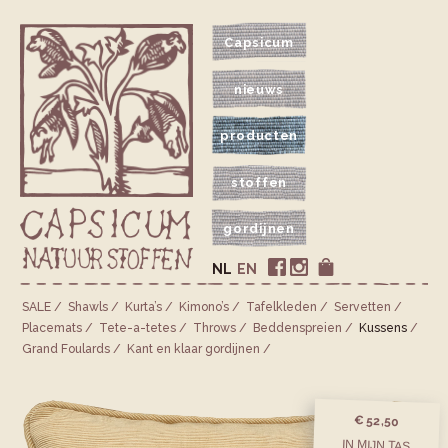
Capsicum
nieuws
producten
stoffen
gordijnen
NL
EN
SALE
Shawls
Kurta’s
Kimono’s
Tafelkleden
Servetten
Placemats
Tete-a-tetes
Throws
Bedden­spreien
Kussens
Grand Foulards
Kant en klaar gordijnen
€ 52,50
IN MIJN TAS